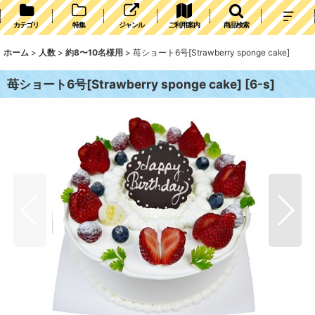
カテゴリ
特集
ジャンル
ご利用案内
商品検索
ホーム
>
人数
>
約8〜10名様用
>
苺ショート6号[Strawberry sponge cake]
苺ショート6号[Strawberry sponge cake]
[
6-s
]