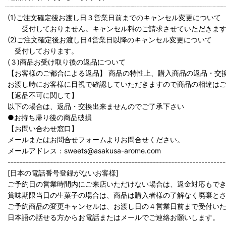
(1)ご注文確定後お渡し日３営業日前までのキャンセル変更について
受付しておりません。キャンセル料のご請求させていただきます。
(2)ご注文確定後お渡し日4営業日以降のキャンセル変更について
受付しております。
(３)商品お受け取り後の返品について
【お客様のご都合による返品】 商品の特性上、購入商品の返品・交
お渡し時にお客様に目視で確認していただきますので商品の相違は
【返品不可に関して】
以下の場合は、返品・交換出来ませんのでご了承下さい
●お持ち帰り後の商品破損
【お問い合わせ窓口】
メールまたはお問合せフォームよりお問合せください。
メールアドレス：sweets@asakusa-arome.com
------------------------------------------------------------------------
[日本の電話番号登録がないお客様]
ご予約日の営業時間内にご来店いただけない場合は、返金対応もで
賞味期限当日の生菓子の場合は、商品は購入者様の了解なく廃棄と
ご予約商品の変更キャンセルは、お渡し日の４営業日前まで受付い
日本語の話せる方からお電話またはメールでご連絡お願いします。