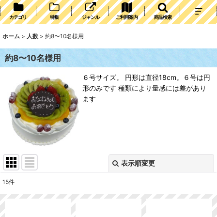
カテゴリ
特集
ジャンル
ご利用案内
商品検索
ホーム
>
人数
>
約8〜10名様用
約8〜10名様用
６号サイズ。 円形は直径18cm。６号は円
形のみです 種類により量感には差があり
ます
表示順変更
閉じる
15
件
表示数
: