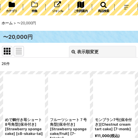
カテゴリ
特集
ジャンル
ご利用案内
商品検索
ホーム
>
〜20,000円
〜20,000円
表示順変更
閉じる
26
件
表示数
:
並び順
:
絞り込む
めで鯛付き苺ショート
フルーツショート７号
モンブラン7号[保冷付
8号角型[保冷付き]
角型[保冷付き]
き][Chestnut cream
[Strawberry sponge
[Strawberry sponge
tart cake]
[
7-monb
]
cake]
[
c8-skaku-tai
]
cake/fruit]
[
7-
¥
11,000
(税込)