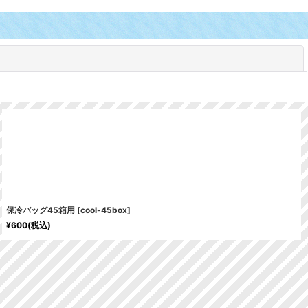
閉じる
保冷バッグ45箱用
[
cool-45box
]
¥
600
(税込)