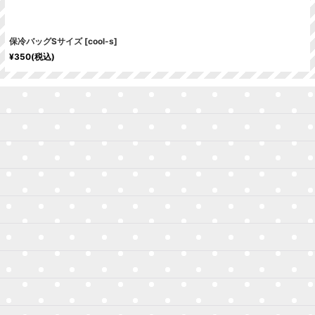
保冷バッグSサイズ
[
cool-s
]
¥
350
(税込)