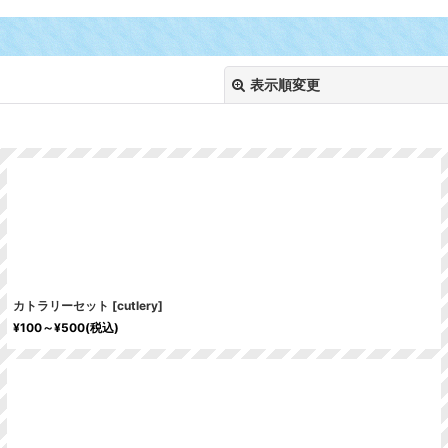
表示順変更
絞り込む
カトラリーセット
[
cutlery
]
¥
100～
¥
500
(税込)