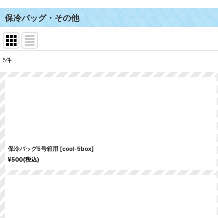
保冷バッグ・その他
5
件
表示数
:
並び順
:
保冷バッグ5号箱用
[
cool-5box
]
¥
500
(税込)