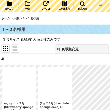
カテゴリ
特集
ジャンル
ご利用案内
商品検索
ホーム
>
人数
>
1〜２名様用
1〜２名様用
３号サイズ 直径約10cm２種のみです
表示順変更
閉じる
2
件
表示数
:
並び順
:
絞り込む
苺ショート３号
チョコ3号[chocolate
[Strawberry sponge
sponge cake]
[
3-