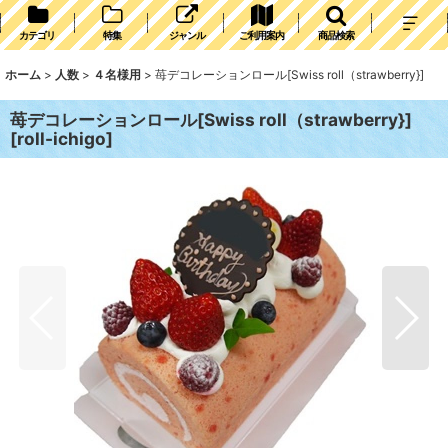
カテゴリ
特集
ジャンル
ご利用案内
商品検索
ホーム
>
人数
>
４名様用
>
苺デコレーションロール[Swiss roll（strawberry}]
苺デコレーションロール[Swiss roll（strawberry}]
[
roll-ichigo
]