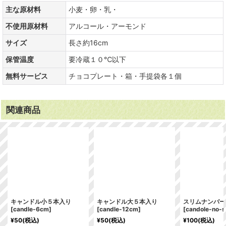
主な原材料
小麦・卵・乳・
不使用原材料
アルコール・アーモンド
サイズ
長さ約16cm
保管温度
要冷蔵１０℃以下
無料サービス
チョコプレート・箱・手提袋各１個
関連商品
キャンドル小５本入り
キャンドル大５本入り
スリムナンバー
[
candle-6cm
]
[
candle-12cm
]
[
candole-no-s
¥
50
(税込)
¥
50
(税込)
¥
100
(税込)