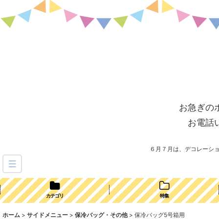
お急ぎの
お電話
６月７月は、デコレーシ
カテゴリ
特集
ホーム
>
サイドメニュー
>
保冷バッグ・その他
>
保冷バッグ5号箱用