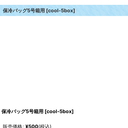
保冷バッグ5号箱用
[
cool-5box
]
保冷バッグ5号箱用
[
cool-5box
]
販売価格
:
¥
500
(税込)