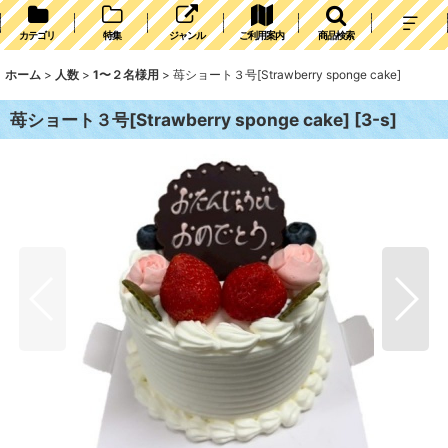
カテゴリ
特集
ジャンル
ご利用案内
商品検索
ホーム
>
人数
>
1〜２名様用
>
苺ショート３号[Strawberry sponge cake]
苺ショート３号[Strawberry sponge cake]
[
3-s
]