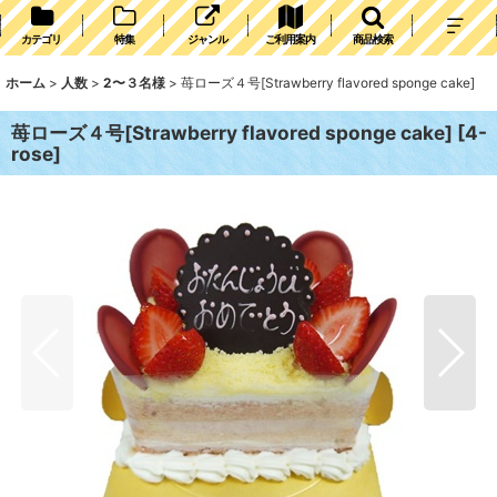
カテゴリ
特集
ジャンル
ご利用案内
商品検索
ホーム
>
人数
>
2〜３名様
>
苺ローズ４号[Strawberry flavored sponge cake]
苺ローズ４号[Strawberry flavored sponge cake]
[
4-
rose
]