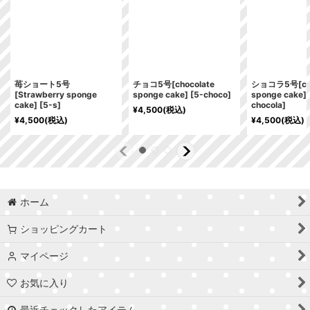
苺ショート5号
チョコ5号[chocolate
ショコラ5号[cho
[Strawberry sponge
sponge cake]
[
5-choco
]
sponge cake]
cake]
[
5-s
]
chocola
]
¥
4,500
(税込)
¥
4,500
(税込)
¥
4,500
(税込)
ホーム
ショッピングカート
マイページ
お気に入り
最近チェックしたアイテム