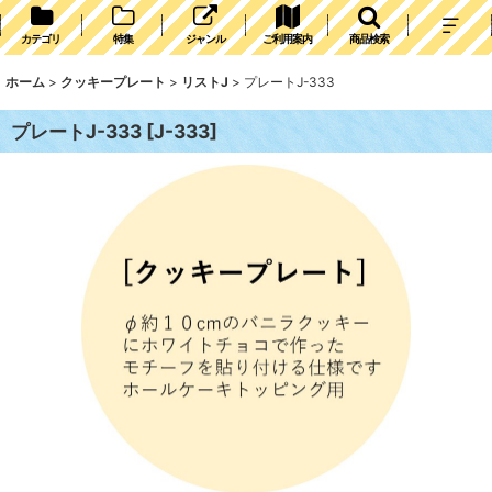
カテゴリ
特集
ジャンル
ご利用案内
商品検索
ホーム
>
クッキープレート
>
リストJ
>
プレートJ-333
プレートJ-333
[
J-333
]