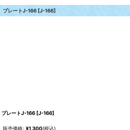
プレートJ-166
[
J-166
]
プレートJ-166
[
J-166
]
販売価格
:
¥
1,300
(税込)