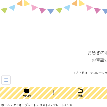
お急ぎの
お電話
６月７月は、デコレーシ
カテゴリ
特集
ホーム
>
クッキープレート
>
リストJ
>
プレートJ-166