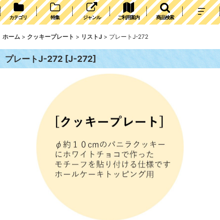
カテゴリ
特集
ジャンル
ご利用案内
商品検索
ホーム
>
クッキープレート
>
リストJ
>
プレートJ-272
プレートJ-272
[
J-272
]