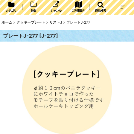
カテゴリ
特集
ジャンル
ご利用案内
商品検索
ホーム
>
クッキープレート
>
リストJ
>
プレートJ-277
プレートJ-277
[
J-277
]