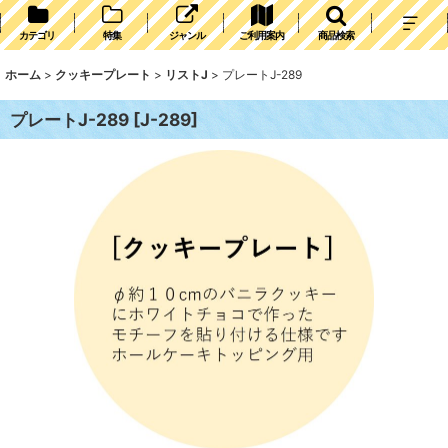
カテゴリ
特集
ジャンル
ご利用案内
商品検索
ホーム
>
クッキープレート
>
リストJ
>
プレートJ-289
プレートJ-289
[
J-289
]