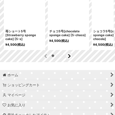
苺ショート5号
チョコ5号[chocolate
ショコラ5号[cho
[Strawberry sponge
sponge cake]
[
5-choco
]
sponge cake]
cake]
[
5-s
]
chocola
]
¥
4,500
(税込)
¥
4,500
(税込)
¥
4,500
(税込)
ホーム
ショッピングカート
マイページ
お気に入り
最近チェックしたアイテム