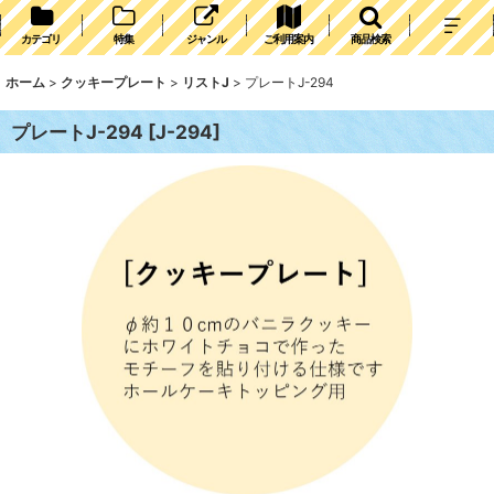
カテゴリ
特集
ジャンル
ご利用案内
商品検索
ホーム
>
クッキープレート
>
リストJ
>
プレートJ-294
プレートJ-294
[
J-294
]