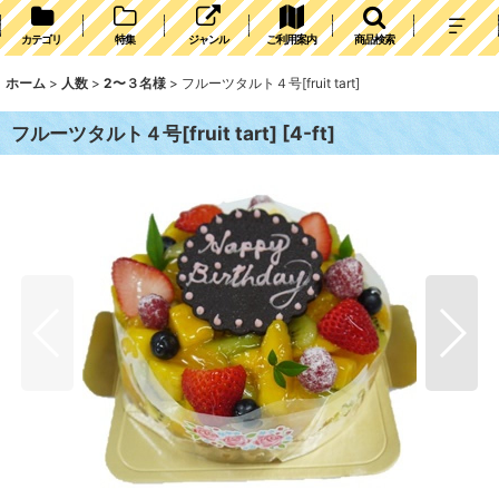
カテゴリ
特集
ジャンル
ご利用案内
商品検索
ホーム
>
人数
>
2〜３名様
>
フルーツタルト４号[fruit tart]
フルーツタルト４号[fruit tart]
[
4-ft
]