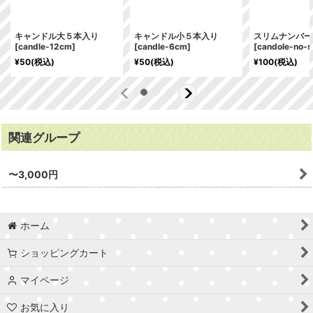
キャンドル大５本入り
キャンドル小５本入り
スリムナンバー
[
candle-12cm
]
[
candle-6cm
]
[
candole-no-s
¥
50
(税込)
¥
50
(税込)
¥
100
(税込)
関連グループ
〜3,000円
ホーム
ショッピングカート
マイページ
お気に入り