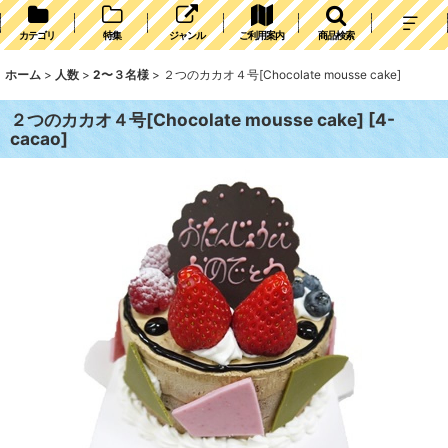
カテゴリ
特集
ジャンル
ご利用案内
商品検索
ホーム
>
人数
>
2〜３名様
>
２つのカカオ４号[Chocolate mousse cake]
２つのカカオ４号[Chocolate mousse cake]
[
4-
cacao
]