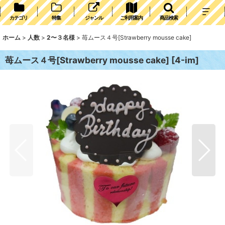
カテゴリ
特集
ジャンル
ご利用案内
商品検索
ホーム
>
人数
>
2〜３名様
>
苺ムース４号[Strawberry mousse cake]
苺ムース４号[Strawberry mousse cake]
[
4-im
]