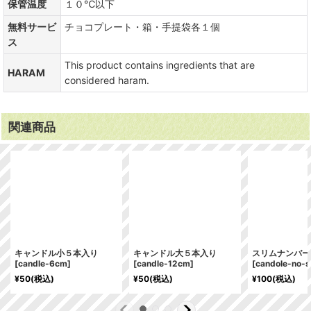
保管温度
１０℃以下
無料サービ
チョコプレート・箱・手提袋各１個
ス
This product contains ingredients that are
HARAM
considered haram.
関連商品
キャンドル小５本入り
キャンドル大５本入り
スリムナンバー
[
candle-6cm
]
[
candle-12cm
]
[
candole-no-s
¥
50
(税込)
¥
50
(税込)
¥
100
(税込)