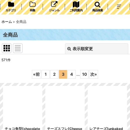
カテゴリ
特集
ジャンル
ご利用案内
商品検索
ホーム
>
全商品
全商品
表示順変更
閉じる
571
件
表示数
:
«
前
1
2
3
4
...
10
次
»
並び順
:
絞り込む
チョコ角型[chocolate
チーズスフレ[Cheese
レアチーズ[unbaked