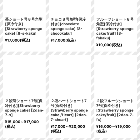
苺ショート号８号角型
チョコ８号角型[保冷
フルーツショート８号
[保冷付き]
付き][chocolate
角型[保冷付き]
[Strawberry sponge
sponge cake]
[
8-
[Strawberry sponge
cake]
[
8-s-kaku
]
chocokaku
]
cake/fruit]
[
8-
fskaku
]
¥
17,000
(税込)
¥
17,000
(税込)
¥
19,000
(税込)
２段苺ショート7号[保
２段ハートショート7
２段フルーツショート
冷付き][Strawberry
号[保冷付き]
7号[保冷付き]
sponge cake]
[
2dan-
[Strawberry sponge
[Strawberry sponge
7-s
]
cake /Heart]
[
2dan-
cake/fruit]
[
2dan-7-
7-sheart
]
fs
]
¥
15,000～
¥
17,000
(税込)
¥
17,000～
¥
20,000
¥
16,000～
¥
19,000
(税込)
(税込)