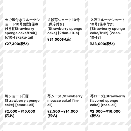
めで鯛付きフルーツシ
２段苺ショート10号
２段フルーツショート
ョート10号角型[保冷
[保冷付き]
10号[保冷付き]
付き][Strawberry
[Strawberry sponge
[Strawberry sponge
sponge cake/fruit]
cake]
[
2dan-10-s
]
cake/fruit]
[
2dan-
[
c10-fskaku-tai
]
10-fs
]
¥
31,000
(税込)
¥
27,300
(税込)
¥
33,000
(税込)
苺ショート円形
苺ムース[Strawberry
苺ローズ[Strawberry
[Strawberry sponge
mousse cake]
[
im-
flavored sponge
cake]
[
smaru-all
]
all
]
cake]
[
rose-all
]
¥
2,000～
¥
15,000
¥
2,500～
¥
14,000
¥
2,000～
¥
16,000
(税込)
(税込)
(税込)