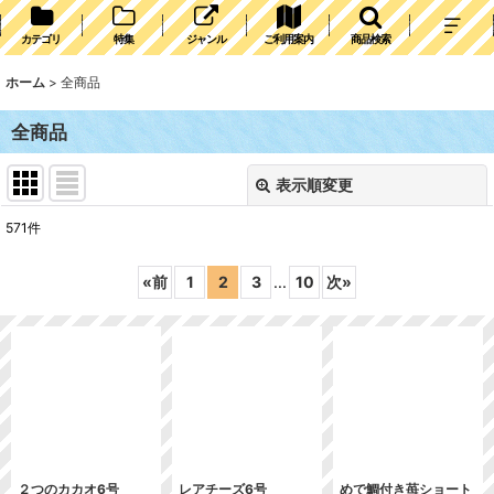
カテゴリ
特集
ジャンル
ご利用案内
商品検索
ホーム
>
全商品
全商品
表示順変更
閉じる
571
件
表示数
:
«
前
1
2
3
...
10
次
»
並び順
:
絞り込む
２つのカカオ6号
レアチーズ6号
めで鯛付き苺ショート