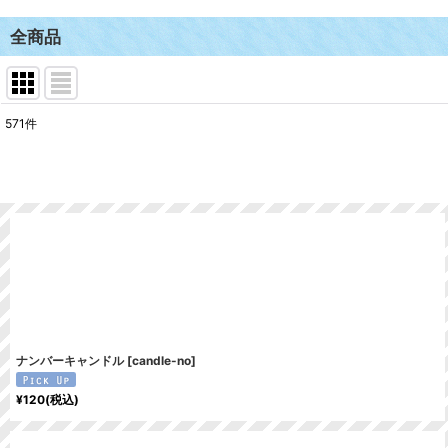
全商品
571
件
表示数
:
並び順
:
ナンバーキャンドル
[
candle-no
]
¥
120
(税込)