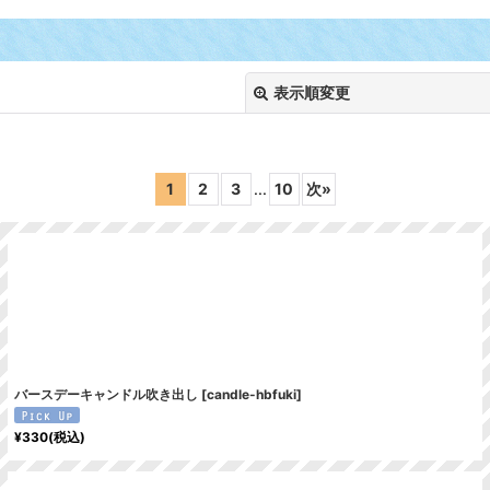
表示順変更
1
2
3
...
10
次
»
絞り込む
バースデーキャンドル吹き出し
[
candle-hbfuki
]
¥
330
(税込)